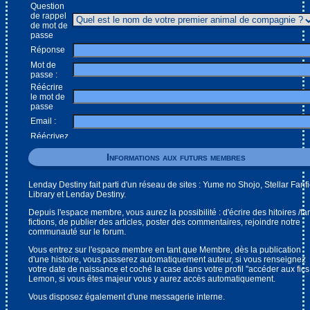
Question
de rappel
de mot de
passe
Réponse
Mot de
passe :
Réécrire
le mot de
passe
Email :
Réécrivez
votre
email :
Informations aux futurs membres
Date de
naissance
Lenday Destiny fait parti d'un réseau de sites : Yume no Shojo, Stellar Fanfi
:
Library et Lenday Destiny.
Question
de
Depuis l'espace membre, vous aurez la possibilité : d'écrire des hitoires /fa
sécurité
fictions, de publier des articles, poster des commentaires, rejoindre notre
(un peu
communauté sur le forum.
de maths
!)
Vous entrez sur l'espace membre en tant que Membre, dès la publication
d'une histoire, vous passerez automatiquement auteur, si vous renseignez
Donnez
votre date de naissance et coché la case dans votre profil "accéder aux fics
en chiffres
Lemon, si vous êtes majeur vous y aurez accès automatiquement.
le résultat
de
Vous disposez également d'une messagerie interne.
l'opération
dix-neuf