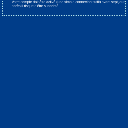
Votre compte doit être activé (une simple connexion suffit) avant sept jours
moins
après il risque d'être supprimé.
huit
TOUS LES CHAMPS SONT OBLIGATOIRES